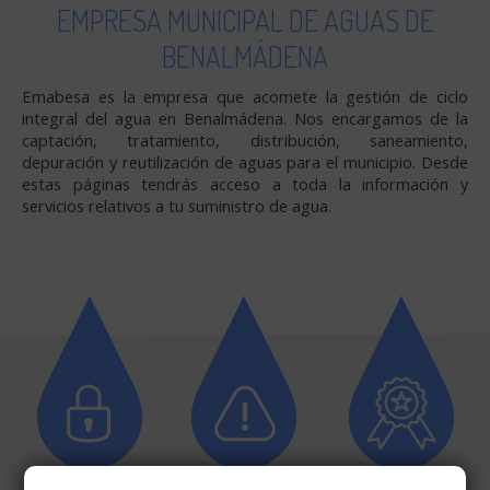
EMPRESA MUNICIPAL DE AGUAS DE
BENALMÁDENA
Emabesa es la empresa que acomete la gestión de ciclo
integral del agua en Benalmádena. Nos encargamos de la
captación, tratamiento, distribución, saneamiento,
depuración y reutilización de aguas para el municipio. Desde
estas páginas tendrás acceso a toda la información y
servicios relativos a tu suministro de agua.
OFICINA
NOTIFICAR
CALIDAD DEL