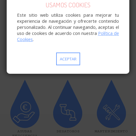
VIRTUAL
AVERÍA
AGUA
USAMOS COOKIES
Este sitio web utiliza cookies para mejorar tu
experiencia de navegación y ofrecerte contenido
personalizado. Al continuar navegando, aceptas el
uso de cookies de acuerdo con nuestra
Política de
Cookies
.
ACEPTAR
SOSTENIBILIDAD
CONSUMO
NORMATIVA
RESPONSABLE
AYUDAS
DESATOROS
MANTENIMIENTO
EFICIENCIA