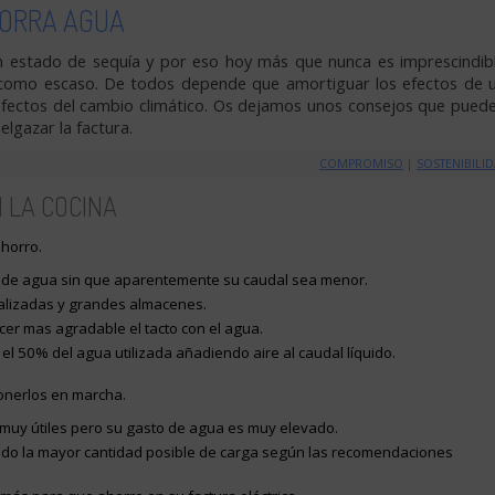
ORRA AGUA
 estado de sequía y por eso hoy más que nunca es imprescindib
o como escaso. De todos depende que amortiguar los efectos de 
efectos del cambio climático. Os dejamos unos consejos que pued
elgazar la factura.
COMPROMISO
|
SOSTENIBILI
 LA COCINA
horro.
o de agua sin que aparentemente su caudal sea menor.
ializadas y grandes almacenes.
cer mas agradable el tacto con el agua.
el 50% del agua utilizada añadiendo aire al caudal líquido.
ponerlos en marcha.
s muy útiles pero su gasto de agua es muy elevado.
ndo la mayor cantidad posible de carga según las recomendaciones