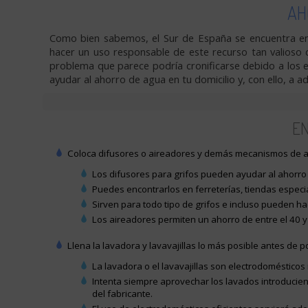
AH
Como bien sabemos, el Sur de España se encuentra en
hacer un uso responsable de este recurso tan valios
problema que parece podría cronificarse debido a los 
ayudar al ahorro de agua en tu domicilio y, con ello, a ad
EN
Coloca difusores o aireadores y demás mecanismos de a
Los difusores para grifos pueden ayudar al ahorr
Puedes encontrarlos en ferreterías, tiendas espec
Sirven para todo tipo de grifos e incluso pueden ha
Los aireadores permiten un ahorro de entre el 40 y 
Llena la lavadora y lavavajillas lo más posible antes de 
La lavadora o el lavavajillas son electrodoméstico
Intenta siempre aprovechar los lavados introducie
del fabricante.