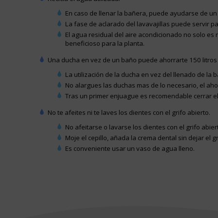
En caso de llenar la bañera, puede ayudarse de un c
La fase de aclarado del lavavajillas puede servir pa
El agua residual del aire acondicionado no solo es
beneficioso para la planta.
Una ducha en vez de un baño puede ahorrarte 150 litros
La utilización de la ducha en vez del llenado de 
No alargues las duchas mas de lo necesario, el ah
Tras un primer enjuague es recomendable cerrar el g
No te afeites ni te laves los dientes con el grifo abierto.
No afeitarse o lavarse los dientes con el grifo abie
Moje el cepillo, añada la crema dental sin dejar el g
Es conveniente usar un vaso de agua lleno.