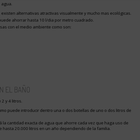
e agua.
 existen alternativas atractivas visualmente y mucho mas ecológicas.
 puede ahorrar hasta 10 l/dia por metro cuadrado.
osas con el medio ambiente como son:
N EL BAÑO
2 y 4 litros.
umo puede introducir dentro una o dos botellas de uno o dos litros de
erá la cantidad exacta de agua que ahorre cada vez que haga uso de
de hasta 20.000 litros en un año dependiendo de la familia.