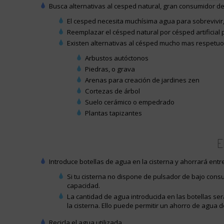
Busca alternativas al cesped natural, gran consumidor d
El cesped necesita muchísima agua para sobrevivir,
Reemplazar el césped natural por césped artificial
Existen alternativas al césped mucho mas respetu
Arbustos autóctonos
Piedras, o grava
Arenas para creación de jardines zen
Cortezas de árbol
Suelo cerámico o empedrado
Plantas tapizantes
E
Introduce botellas de agua en la cisterna y ahorrará entre 
Si tu cisterna no dispone de pulsador de bajo cons
capacidad.
La cantidad de agua introducida en las botellas s
la cisterna. Ello puede permitir un ahorro de agua 
Recicla el agua utilizada.