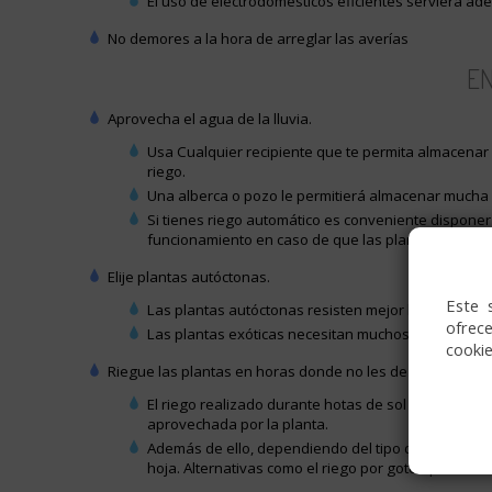
El uso de electrodomésticos eficientes servierá ad
No demores a la hora de arreglar las averías
EN
Aprovecha el agua de la lluvia.
Usa Cualquier recipiente que te permita almacenar el
riego.
Una alberca o pozo le permitierá almacenar mucha
Si tienes riego automático es conveniente dispone
funcionamiento en caso de que las plantas estén s
Elije plantas autóctonas.
Este 
Las plantas autóctonas resisten mejor la sequía y 
ofrece
Las plantas exóticas necesitan muchos más recurso
cooki
Riegue las plantas en horas donde no les de el sol.
El riego realizado durante hotas de sol provocará
aprovechada por la planta.
Además de ello, dependiendo del tipo de planta, el 
hoja. Alternativas como el riego por goteo pueden a