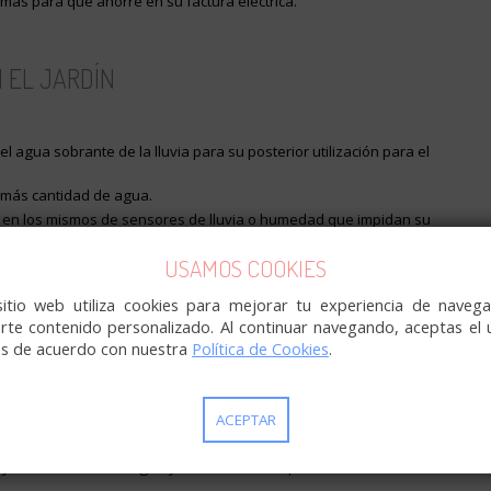
emás para que ahorre en su factura eléctrica.
 EL JARDÍN
 agua sobrante de la lluvia para su posterior utilización para el
 más cantidad de agua.
r en los mismos de sensores de lluvia o humedad que impidan su
uficientemente hidratadas
USAMOS COOKIES
sitio web utiliza cookies para mejorar tu experiencia de navega
sobreviven mejor con los recursos hídricos naturales
rte contenido personalizado. Al continuar navegando, aceptas el 
s, no solo de agua, también de otros cuidado
es de acuerdo con nuestra
Política de Cookies
.
 la evaporación de parte del agua, ese agua evaporada no será
ACEPTAR
riego diurno de la misma puede causarle daños al recalentar la flor u
yudar al ahorro de agua y a la salud de su planta.