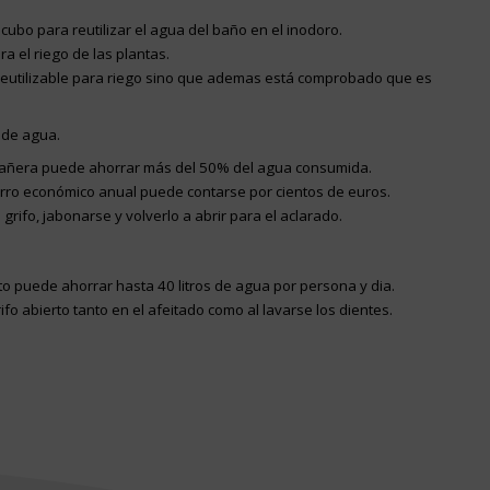
ubo para reutilizar el agua del baño en el inodoro.
ra el riego de las plantas.
 reutilizable para riego sino que ademas está comprobado que es
 de agua.
la bañera puede ahorrar más del 50% del agua consumida.
orro económico anual puede contarse por cientos de euros.
rifo, jabonarse y volverlo a abrir para el aclarado.
rto puede ahorrar hasta 40 litros de agua por persona y dia.
rifo abierto tanto en el afeitado como al lavarse los dientes.