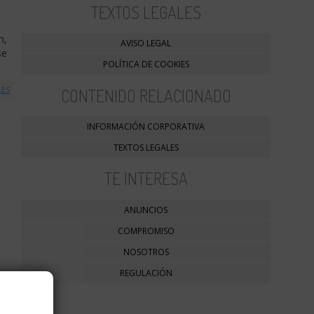
TEXTOS LEGALES
n,
AVISO LEGAL
se
POLÍTICA DE COOKIES
CONTENIDO RELACIONADO
LES
INFORMACIÓN CORPORATIVA
TEXTOS LEGALES
TE INTERESA
ANUNCIOS
COMPROMISO
NOSOTROS
REGULACIÓN
al
se