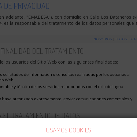
A DE PRIVACIDAD
n adelante, "EMABESA"), con domicilio en Calle Los Bataneros s/
 es la responsable del tratamiento de los datos personales que 
NOSOTROS
|
TEXTOS LEGA
 FINALIDAD DEL TRATAMIENTO
s usuarios del Sitio Web con las siguientes finalidades:
s solicitudes de información o consultas realizadas por los usuarios a
tio Web.
ontable y técnica de los servicios relacionados con el ciclo del agua
lo haya autorizado expresamente, enviar comunicaciones comerciales y
A EL TRATAMIENTO DE DATOS
es de los usuarios es el consentimiento expreso que estos prestan 
USAMOS COOKIES
los formularios de contacto del Sitio Web. En aquellos casos en que 