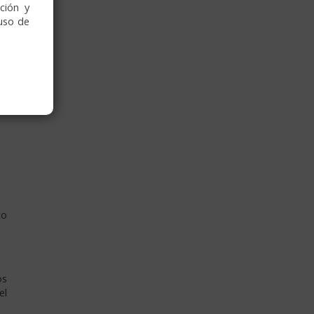
as
ción y
uso de
to
os
el