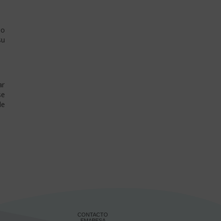
 o
su
ar
se
de
CONTACTO
EMABESA