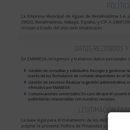
POLÍTIC
La Empresa Municipal de Aguas de Benalmádena S.A. (e
29630, Benalmádena, Málaga, España, y CIF A-29661394,
recojan a través del sitio web emabesa.es
DATOS RECOGIDOS Y
En EMABESA recogemos y tratamos datos personales de lo
Gestión de consultas y solicitudes:
Recoger y gestionar la
través de los formularios de contacto disponibles en el Si
Gestión de servicios:
Realizar la gestión administrativa, c
ofrecidos por EMABESA.
Comunicaciones comerciales:
En caso de que el usuario 
publicitarias relacionadas con nuestros servicios.
LEGITIMACIÓN PAR
La base legal para el tratamiento de los datos personal
aceptar la presente Política de Privacidad y al utilizar 