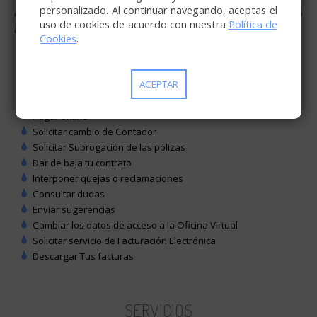
personalizado. Al continuar navegando, aceptas el
Accediendo a la
oficina virtual
podrás realizar distintas
uso de cookies de acuerdo con nuestra
Política de
gestiones como:
Cookies
.
Visualizar tus contratos
ACEPTAR
Asociar o Desasociar Contratos
Informar sobre lectura del contador
Pagar online
Solicitar cambio de Contador
Solicitar Subrogación de las pólizas
Dar de baja tu contrato
Interponer quejas o reclamaciones
Consultar dudas
Enviar sugerencias
Cambiar los datos de acceso a la Oficina Virtual
Solicitar servicio de Facturación Electrónica
Descargar Tus facturas
SERVICIOS