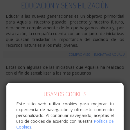
EDUCACIÓN Y SENSIBILIZACIÓN
Educar a las nuevas generaciones es un objetivo primordial
para Aqualia. Nuestro pasado, presente y nuestro futuro,
dependen completamente de lo que hagamos ahora y, por
esta razón, la compañía cuenta con un conjunto de iniciativas
que buscan trasladar la importancia del cuidado de los
recursos naturales a los más jóvenes.
COMPROMISO
|
INICIATIVAS AQUALIA
Estas son algunas de las iniciativas que Aqualia ha realizado
con el fin de sensibilizar a los más pequeños
CONCURSO DE DIBUJO
CONCURSO PEQUE-ARTISTAS
USAMOS COOKIES
OTRAS ACTIVIDADES
Este sitio web utiliza cookies para mejorar tu
experiencia de navegación y ofrecerte contenido
Además, Aqualia ha publicado estas páginas webs
personalizado. Al continuar navegando, aceptas el
expresamente para concienciar sobre el buen uso del agua a
uso de cookies de acuerdo con nuestra
Política de
la vez que los más pequeños se divierten
Cookies
.