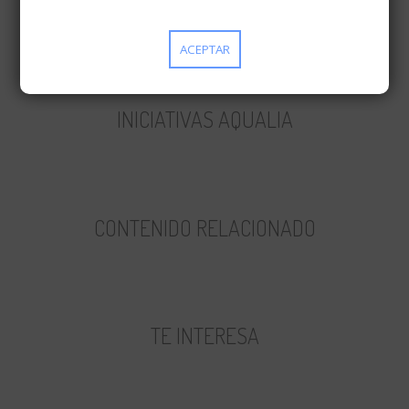
AQUALIAEDUCA.COM
AQUALIAYODS6.COM
ACEPTAR
SOSTENIBLOMETRO.COM/
INICIATIVAS AQUALIA
CONTENIDO RELACIONADO
TE INTERESA